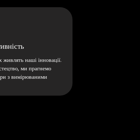
тивність
 живлять наші інновації.
стецтво, ми прагнемо
гри з вимірюваними