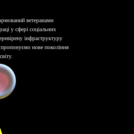
ормований ветеранами
раці у сфері соціальних
еревірену інфраструктуру
пропонуємо нове покоління
віту.