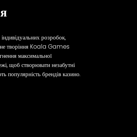
ся
о індивідуальних розробок,
кожне творіння Koala Games
ягнення максимальної
жі, щоб створювати незабутні
ть популярність брендів казино.