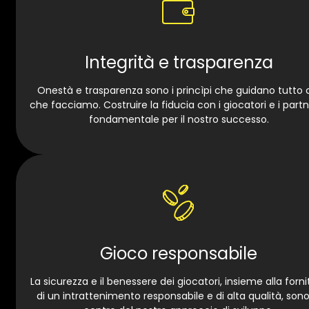
Integrità e trasparenza
Onestà e trasparenza sono i princìpi che guidano tutto 
che facciamo. Costruire la fiducia con i giocatori e i partn
fondamentale per il nostro successo.
Gioco responsabile
La sicurezza e il benessere dei giocatori, insieme alla forni
di un intrattenimento responsabile e di alta qualità, sono