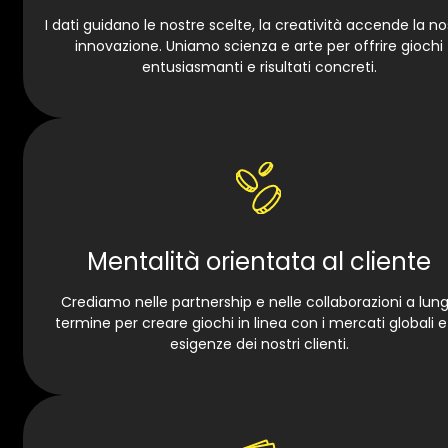
I dati guidano le nostre scelte, la creatività accende la no
innovazione. Uniamo scienza e arte per offrire giochi
entusiasmanti e risultati concreti.
Mentalità orientata al cliente
Crediamo nelle partnership e nelle collaborazioni a lun
termine per creare giochi in linea con i mercati globali e
esigenze dei nostri clienti.