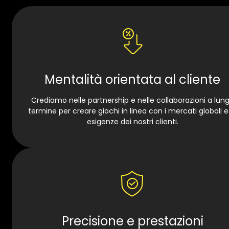
Mentalità orientata al cliente
Crediamo nelle partnership e nelle collaborazioni a lun
termine per creare giochi in linea con i mercati globali e
esigenze dei nostri clienti.
Precisione e prestazioni