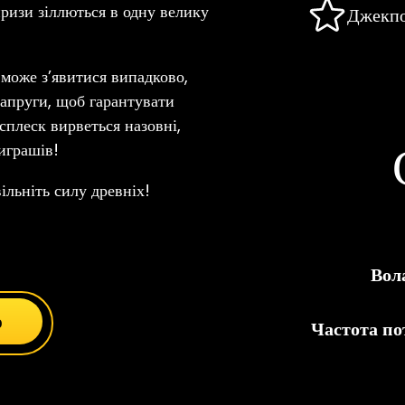
призи зіллються в одну велику
Джекп
 може з’явитися випадково,
пруги, щоб гарантувати
сплеск вирветься назовні,
играшів!
ільніть силу древніх!
Вол
ю
Частота п