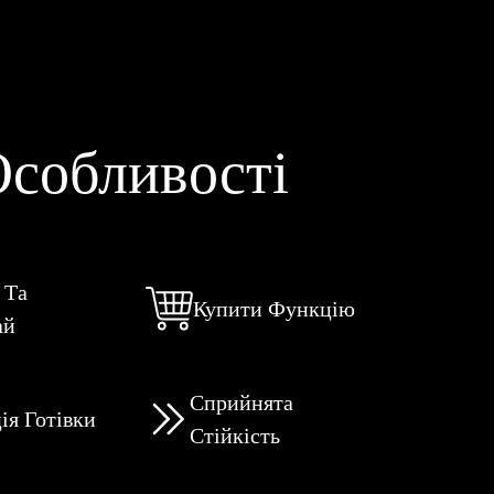
собливості
 Та
Купити Функцію
ай
Сприйнята
ія Готівки
Стійкість