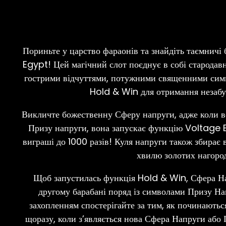
Пориньте у царство фараонів та знайдіть таємничі б
Egypt! Цей магічний слот поєднує в собі стародав
гострими відчуттями, потужними священними сим
Hold & Win для отримання незабут
Викличте божественну Сферу напруги, адже коли в
Призу напруги, вона запускає функцію Voltage Bl
виграші до 1000 разів! Куля напруги також збирає 
хвилю золотих нагород
Щоб запустилась функція Hold & Win, Сфера Н
другому барабані поряд із символами Призу Напр
захопленням спостерігайте за тим, як починаютьс
щоразу, коли з’являється нова Сфера Напруги або