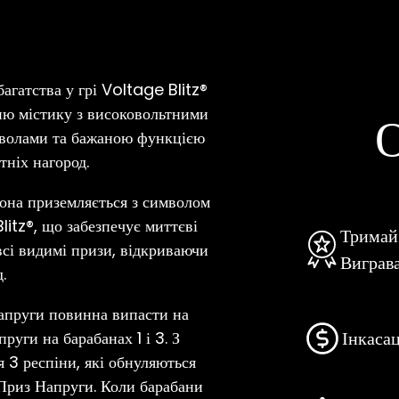
агатства у грі Voltage Blitz®
ню містику з високовольтними
О
волами та бажаною функцією
ніх нагород.
она приземляється з символом
itz®, що забезпечує миттєві
Тримай
всі видимі призи, відкриваючи
Виграв
.
апруги повинна випасти на
Інкасац
уги на барабанах 1 і 3. З
я 3 респіни, які обнуляються
 Приз Напруги. Коли барабани