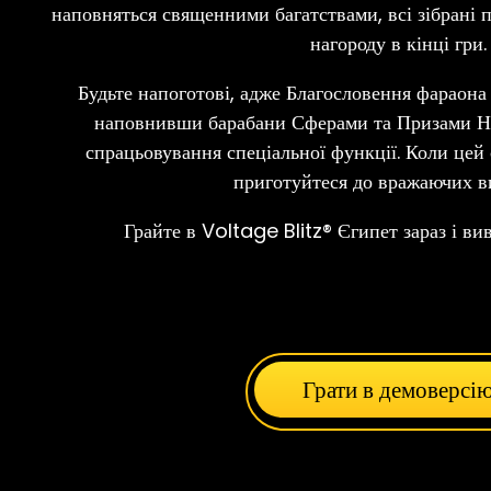
наповняться священними багатствами, всі зібрані 
нагороду в кінці гри.
Будьте напоготові, адже Благословення фараона
наповнивши барабани Сферами та Призами На
спрацьовування спеціальної функції. Коли цей 
приготуйтеся до вражаючих в
Грайте в Voltage Blitz® Єгипет зараз і вив
Грати в демоверсі