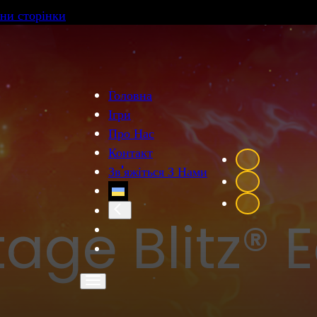
ни сторінки
Головна
Ігри
Про Нас
Контакт
Зв'яжіться З Нами
tage Blitz® 