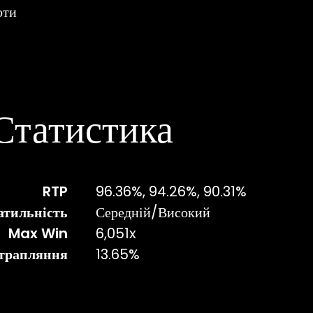
оти
Статистика
RTP
96.36%, 94.26%, 90.31%
атильність
Середній/Високий
Max Win
6,051x
отрапляння
13.65%