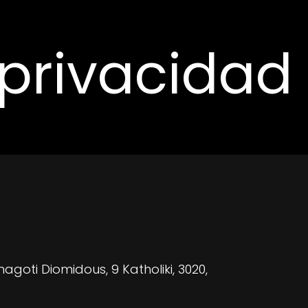
 privacidad
agoti Diomidous, 9 Katholiki, 3020,