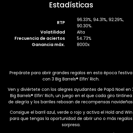
Estadísticas
96.33%, 94.31%, 92.29%,
RTP
90.30%.
Volatilidad
Alta
Frecuencia de aciertos
54.73%
Ganancia máx.
8000x
Prepárate para abrir grandes regalos en esta época festiva
con 3 Big Barrels® Elfin’ Rich.
Ven y diviértete con los alegres ayudantes de Papá Noel en 
Big Barrels® Elfin’ Rich, un juego en el que cada giro tintinea
de alegría y los barriles rebosan de recompensas navideñas
Consigue el barril azul, verde o rojo y activa el Hold and Win
para que tengas la oportunidad de abrir uno o más regalos
sorpresa.