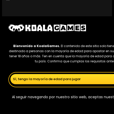
Bienvenido a KoalaGames.
El contenido de este sitio solo tie
destinado a personas con la mayoría de edad para apostar en su j
tener 18 años o más. Ten en cuenta que la mayoría de edad para a
tu país. Confirma que cumplas los requisitos ante
Sí, tengo la mayoría de edad para jugar
Al seguir navegando por nuestro sitio web, aceptas nues