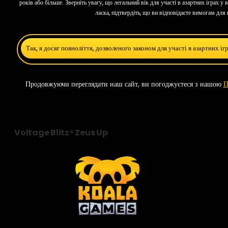
років або більше. Зверніть увагу, що легальний вік для участі в азартних іграх у 
ласка, підтвердіть, що ви відповідаєте вимогам для
Так, я досяг повноліття, дозволеного законом для участі в азартних іг
Продовжуючи переглядати наш сайт, ви погоджуєтеся з нашою
П
Voltage Blitz® Zeus Up