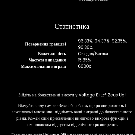
Статистика
96.33%, 94.37%, 92.35%,
Повернення гравцеві
90.36%
Волатильність
Середня/Висока
Частота випадання
15.85%
Максимальний виграш
6000x
Зійдіть на божественні висоти у Voltage Blitz® Zeus Up!
Відчуйте силу самого Зевса: барабани, що розширюються, і
захоплюючі множники піднімуть ваші виграші до божественного
рівня. Кожен спін присвячений винятково вихрові функцій і
захоплюючим відчуттям від епічного розширення.
Легендарна серія Voltage Blitz повертається зі своїми культовими