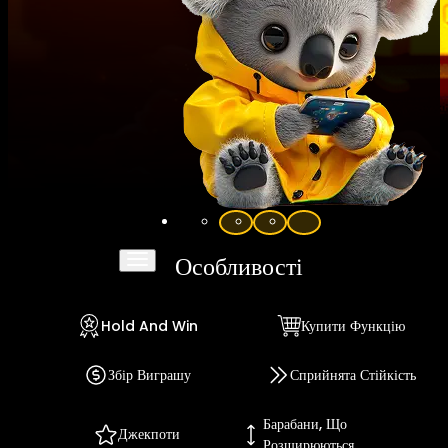
Особливості
Hold And Win
Купити Функцію
Збір Виграшу
Сприйнята Стійкість
Барабани, Що
Джекпоти
Розширюються.