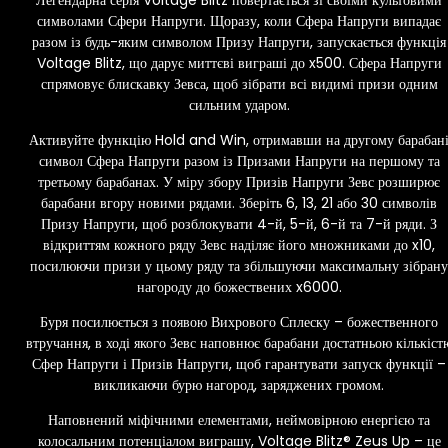
символами Сфери Напруги. Щоразу, коли Сфера Напруги випадає
разом із будь-яким символом Призу Напруги, запускається функція
Voltage Blitz, що дарує миттєві виграші до x500. Сфера Напруги
спрямовує блискавку Зевса, щоб зібрати всі видимі призи одним
сильним ударом.
Активуйте функцію Hold and Win, отримавши на другому барабан
символ Сфера Напруги разом із Призами Напруги на першому та
третьому барабанах. У міру збору Призів Напруги Зевс розширює
барабани вгору новими рядами. Зберіть 6, 13, 21 або 30 символів
Призу Напруги, щоб розблокувати 4-й, 5-й, 6-й та 7-й ряди. З
відкриттям кожного ряду Зевс наділяє його множниками до x10,
посилюючи призи у цьому ряду та збільшуючи максимальну зібрану
нагороду до божествених x6000.
Буря посилюється з появою Вихрового Сплеску – божественного
втручання, в ході якого Зевс наповнює барабани достатньою кількіст
Сфер Напруги і Призів Напруги, щоб гарантувати запуск функції –
викликаючи бурю нагород, заряджених громом.
Наповнений міфічними елементами, неймовірною енергією та
колосальним потенціалом виграшу, Voltage Blitz® Zeus Up – це