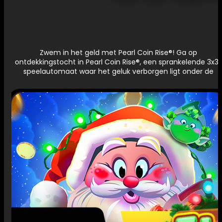
Zwem in het geld met Pearl Coin Rise®! Ga op
ontdekkingstocht in Pearl Coin Rise®, een sprankelende 3x3
speelautomaat waar het geluk verborgen ligt onder de