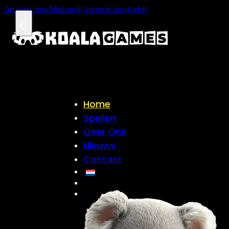
Ga naar hoofdinhoud
Ga naar voettekst
Home
Spellen
Over Ons
Nieuws
Contact