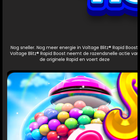
Nog sneller. Nog meer energie in Voltage Blitz® Rapid Boost!
Voltage Blitz® Rapid Boost neemt de razendsnelle actie van
de originele Rapid en voert deze