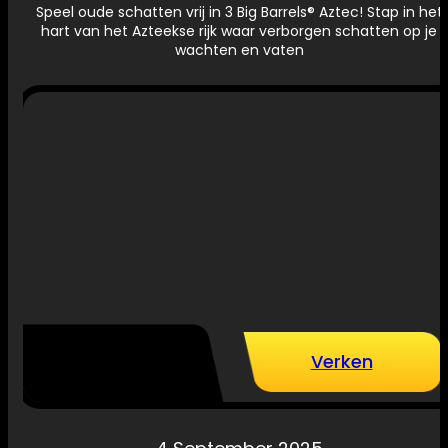
Speel oude schatten vrij in 3 Big Barrels® Aztec! Stap in het
hart van het Azteekse rijk waar verborgen schatten op je
wachten en vaten
Verken