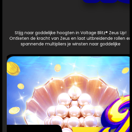
Stijg naar goddelijke hoogten in Voltage Blitz® Zeus Up!
Ontketen de kracht van Zeus en laat uitbreidende rollen en
spannende multipliers je winsten naar goddelijke