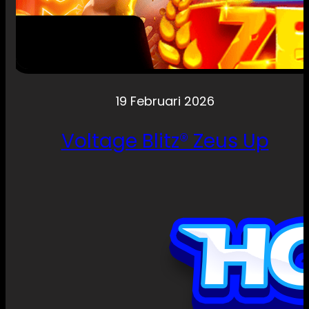
Verken
19 Februari 2026
Voltage Blitz® Zeus Up