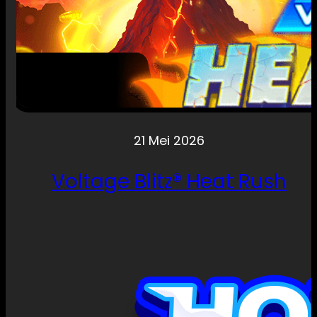
Verken
21 Mei 2026
Voltage Blitz® Heat Rush