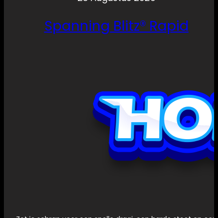
Spanning Blitz® Rapid