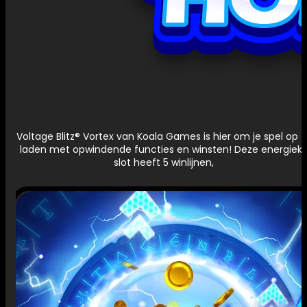
Voltage Blitz® Vortex van Koala Games is hier om je spel op t
laden met opwindende functies en winsten! Deze energiek
slot heeft 5 winlijnen,