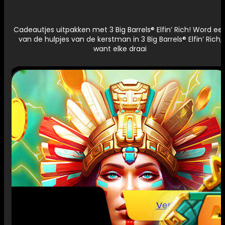
Cadeautjes uitpakken met 3 Big Barrels® Elfin’ Rich! Word ee
van de hulpjes van de kerstman in 3 Big Barrels® Elfin’ Rich,
want elke draai
Verken