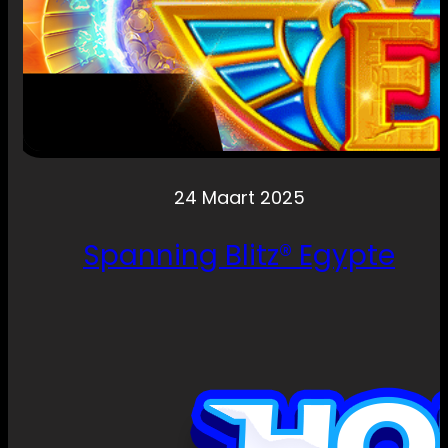
Verken
24 Maart 2025
Spanning Blitz® Egypte