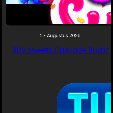
Verken
27 Augustus 2026
Silly Sweets Cascade Rush®