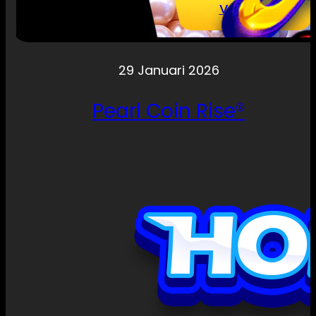
Verken
29 Januari 2026
Pearl Coin Rise®